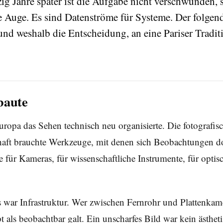
zig Jahre später ist die Aufgabe nicht verschwunden,
e Auge. Es sind Datenströme für Systeme. Der folgend
und weshalb die Entscheidung, an eine Pariser Tradit
baute
ropa das Sehen technisch neu organisierte. Die fotografisch
schaft brauchte Werkzeuge, mit denen sich Beobachtungen 
e für Kameras, für wissenschaftliche Instrumente, für optis
 war Infrastruktur. Wer zwischen Fernrohr und Plattenkame
 als beobachtbar galt. Ein unscharfes Bild war kein ästhet