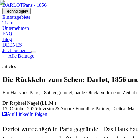
DARLOT
Paris · 1856
Technologie
▾
Einsatzgebiete
Team
Unternehmen
FAQ
Blog
DE
EN
ES
Jetzt buchen
→
← Alle Beiträge
articles
Die Rückkehr zum Sehen: Darlot, 1856 un
Ein Haus aus Paris, 1856 gegründet, baute Objektive für eine Zeit, di
Dr. Raphael Nagel (LL.M.)
15. Oktober 2025
·
Investor & Autor · Founding Partner, Tactical Ma
Auf LinkedIn folgen
Darlot wurde 1856 in Paris gegründet. Das Haus baute Sehwerkzeuge für eine Epoche, in der das Sehen selbst neu verhandelt wurde: Objektive für Kameras,