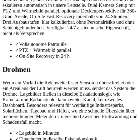
eskalieren automatisch in unsere Leitstelle. Dual-Kamera-Setup mit
PTZ und Wärmebild parallel, optionale Deckenperspektive für 360-
Grad-Areale, On-Site Fast-Recovery innerhalb von 24 Stunden.
Drei Ausbaustufen, klar kalkulierbar, ohne Personalrisiko und ohne
Schichtgebundenheit. Verfügbar 24/7 als technische Eigenschaft,
nicht als Versprechen.
✓
Vollautonome Patrouille
✓
PTZ + Wärmebild parallel
✓
On-Site Recovery in 24 h
Drohnen
Wenn ein Vorfall die Reichweite fester Sensoren überschreitet oder
ein Areal aus der Luft beurteilt werden muss, sendet das System die
Drohne. Lagebilder fließen in dieselbe Eskalationslogik wie
Kamera- und Radarsignale, kein zweiter Kanal, kein zweites
Dashboard. Besonders relevant für weitläufige Industrieparks,
Solarflächen, Tagebau und Häfen, wo eine schnelle Übersicht über
mehrere hundert Meter den Unterschied zwischen Frühwarnung und
Schadensfall macht.
✓
Lagebild in Minuten
✓
Eingebettet in dieselbe Eskalationslogik