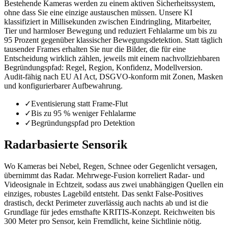
Bestehende Kameras werden zu einem aktiven Sicherheitssystem,
ohne dass Sie eine einzige austauschen müssen. Unsere KI
klassifiziert in Millisekunden zwischen Eindringling, Mitarbeiter,
Tier und harmloser Bewegung und reduziert Fehlalarme um bis zu
95 Prozent gegenüber klassischer Bewegungsdetektion. Statt täglich
tausender Frames erhalten Sie nur die Bilder, die für eine
Entscheidung wirklich zählen, jeweils mit einem nachvollziehbaren
Begründungspfad: Regel, Region, Konfidenz, Modellversion.
Audit-fähig nach EU AI Act, DSGVO-konform mit Zonen, Masken
und konfigurierbarer Aufbewahrung.
✓
Eventisierung statt Frame-Flut
✓
Bis zu 95 % weniger Fehlalarme
✓
Begründungspfad pro Detektion
Radarbasierte Sensorik
Wo Kameras bei Nebel, Regen, Schnee oder Gegenlicht versagen,
übernimmt das Radar. Mehrwege-Fusion korreliert Radar- und
Videosignale in Echtzeit, sodass aus zwei unabhängigen Quellen ein
einziges, robustes Lagebild entsteht. Das senkt False-Positives
drastisch, deckt Perimeter zuverlässig auch nachts ab und ist die
Grundlage für jedes ernsthafte KRITIS-Konzept. Reichweiten bis
300 Meter pro Sensor, kein Fremdlicht, keine Sichtlinie nötig.