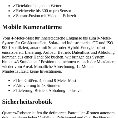
✓
Detektion bei jedem Wetter
✓
Reichweite bis 300 m pro Sensor
✓
Sensor-Fusion mit Video in Echtzeit
Mobile Kameratürme
Vom 4-Meter-Mast für innerstädtische Engpässe bis zum 9-Meter-
System für Großbaustellen, Solar- und Industrieparks. CE und ISO
9001 zertifiziert, autark mit Solar- oder Hybrid-Energie, sofort
einsatzbereit. Lieferung, Aufbau, Betrieb, Datenfluss und Abholung
kommen aus einer Hand: Sie buchen, wir bringen das System
binnen 48 Stunden auf Position und nehmen es nach der Mietdauer
wieder vom Areal. Monatliche Abrechnung, 12 Monate
Mindestlaufzeit, keine Investitionen.
✓
Drei Größen: 4, 6 und 9 Meter Mast
✓
Aktivierung in 48 Stunden
✓
Lieferung, Betrieb, Abholung inklusive
Sicherheitsrobotik
Quarero-Roboter laufen die definierten Patrouillen-Routen autonom,
dokumentieren jeden Vorfall mit Zeitstempel und Geo-Position und