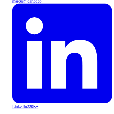
marcus@darlot.co
LinkedIn
220K+