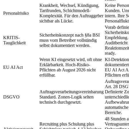
Krankheit, Wechsel, Kündigung,
Keine Person
Tarifrunden, Schichtmodell-
Kunden. Unser
Personalrisiko
Komplexität. Für den Auftraggeber
intern. Ihre 
sichtbar als Lücke.
Personalflukt
Vorab definie
Sicherheitsk
Sicherheitskonzept nach §8a BSI
KRITIS-
Empfehlung. 
muss vom Betreiber vollständig
Tauglichkeit
Auditbericht m
selbst dokumentiert werden.
Reaktionszei
ready.
Wenn KI eingesetzt wird, oft ohne
KI-Detektion
Erklärbarkeit. Hoch-Risiko-
dokumentier
EU AI Act
Pflichten ab August 2026 nicht
EU AI Act Ar
erfüllbar.
Pflichten erfü
Auftragsvera
Art. 28 DSG
Auftragsverarbeitungsvereinbarung
Definierte Z
DSGVO
Standard. Zonen-Logik selten
unterschiedl
technisch durchgesetzt.
Aufbewahrung
automatische
Bereiche.
48 Stunden a
Recruiting plus Schulung plus
Vertragsunte