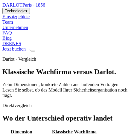
DARLOT
Paris · 1856
Technologie
▾
Einsatzgebiete
Team
Unternehmen
FAQ
Blog
DE
EN
ES
Jetzt buchen
→
Darlot · Vergleich
Klassische Wachfirma versus Darlot.
Zehn Dimensionen, konkrete Zahlen aus laufenden Verträgen.
Lesen Sie selbst, ob das Modell Ihrer Sicherheitsorganisation noch
trägt.
Direktvergleich
Wo der Unterschied operativ landet
Dimension
Klassische Wachfirma