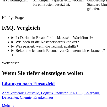
Aktivierungszeit
Schichtplan: typisch 4-12 Wochen
Onboarding 
bis ein Posten besetzt ist.
Standard bin
geliefert.
Häufige Fragen
FAQ, Vergleich
Ist Darlot ein Ersatz für die klassische Wachfirma?
+
Wie hoch ist die Kostenersparnis konkret?
+
Was passiert, wenn die Technik ausfällt?
+
Bekomme ich auch Personal vor Ort, wenn ich es brauche?
+
Weiterlesen
Wenn Sie tiefer einsteigen wollen
Lösungen nach Einsatzfeld
Acht Verticals: Baustelle, Logistik, Industrie, KRITIS, Solarpark,
Datacenter, Chemie, Krankenhaus.
Mehr →