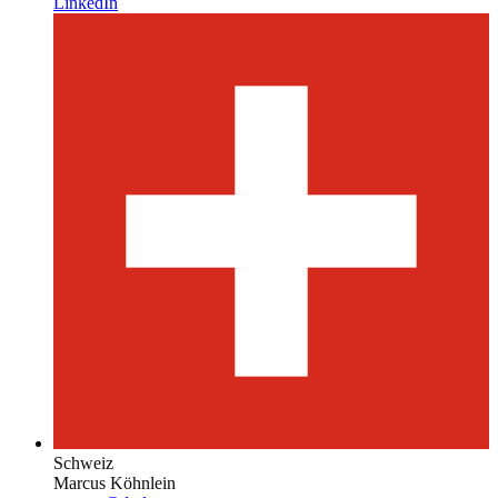
LinkedIn
Schweiz
Marcus Köhnlein