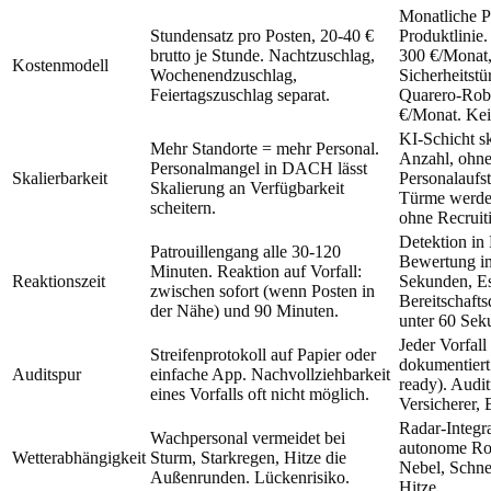
Monatliche P
Stundensatz pro Posten, 20-40 €
Produktlinie
brutto je Stunde. Nachtzuschlag,
300 €/Monat
Kostenmodell
Wochenendzuschlag,
Sicherheitst
Feiertagszuschlag separat.
Quarero-Robo
€/Monat. Kei
KI-Schicht s
Mehr Standorte = mehr Personal.
Anzahl, ohn
Personalmangel in DACH lässt
Skalierbarkeit
Personalaufs
Skalierung an Verfügbarkeit
Türme werden
scheitern.
ohne Recruit
Detektion in
Patrouillengang alle 30-120
Bewertung in 
Minuten. Reaktion auf Vorfall:
Reaktionszeit
Sekunden, Es
zwischen sofort (wenn Posten in
Bereitschafts
der Nähe) und 90 Minuten.
unter 60 Sek
Jeder Vorfal
Streifenprotokoll auf Papier oder
dokumentiert
Auditspur
einfache App. Nachvollziehbarkeit
ready). Audi
eines Vorfalls oft nicht möglich.
Versicherer
Radar-Integr
Wachpersonal vermeidet bei
autonome Rob
Wetterabhängigkeit
Sturm, Starkregen, Hitze die
Nebel, Schnee
Außenrunden. Lückenrisiko.
Hitze.