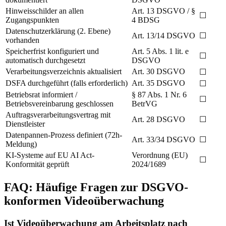
Hinweisschilder an allen
Art. 13 DSGVO / §
☐
Zugangspunkten
4 BDSG
Datenschutzerklärung (2. Ebene)
Art. 13/14 DSGVO
☐
vorhanden
Speicherfrist konfiguriert und
Art. 5 Abs. 1 lit. e
☐
automatisch durchgesetzt
DSGVO
Verarbeitungsverzeichnis aktualisiert
Art. 30 DSGVO
☐
DSFA durchgeführt (falls erforderlich)
Art. 35 DSGVO
☐
Betriebsrat informiert /
§ 87 Abs. 1 Nr. 6
☐
Betriebsvereinbarung geschlossen
BetrVG
Auftragsverarbeitungsvertrag mit
Art. 28 DSGVO
☐
Dienstleister
Datenpannen-Prozess definiert (72h-
Art. 33/34 DSGVO
☐
Meldung)
KI-Systeme auf EU AI Act-
Verordnung (EU)
☐
Konformität geprüft
2024/1689
FAQ: Häufige Fragen zur DSGVO-
konformen Videoüberwachung
Ist Videoüberwachung am Arbeitsplatz nach