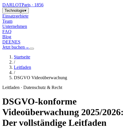
DARLOT
Paris · 1856
Technologie
▾
Einsatzgebiete
Team
Unternehmen
FAQ
Blog
DE
EN
ES
Jetzt buchen
→
Startseite
/
Leitfaden
/
DSGVO Videoüberwachung
Leitfaden · Datenschutz & Recht
DSGVO-konforme
Videoüberwachung 2025/2026:
Der vollständige Leitfaden