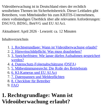
Videoüberwachung ist in Deutschland eines der rechtlich
sensibelsten Themen im Sicherheitsbereich. Dieser Leitfaden gibt
Betreibern, vom Mittelständler bis zum KRITIS-Unternehmen,
einen vollständigen Überblick über alle relevanten Anforderungen:
DSGVO, BDSG, BetrVG und EU AI Act.
Aktualisiert: April 2026 · Lesezeit: ca. 12 Minuten
Inhaltsverzeichnis
1. Rechtsgrundlage: Wann ist Videoüberwachung erlaubt?
2. Hinweisschildpflicht: Was muss draufstehen?
3. Speicherfristen: Wie lange dürfen Aufnahmen gespeichert
werden?
4. Datenschutz-Folgenabschätzung (DSFA)
5. Mitbestimmungsrecht: Die Rolle des Betriebsrats
6. KI-Kameras und EU AI Act
7. Datenpannen und Meldepflichten
8. Checkliste für Betreiber
FAQ
1. Rechtsgrundlage: Wann ist
Videoüberwachung erlaubt?