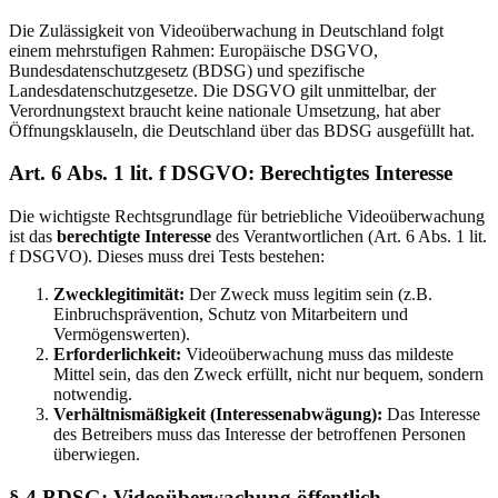
Die Zulässigkeit von Videoüberwachung in Deutschland folgt
einem mehrstufigen Rahmen: Europäische DSGVO,
Bundesdatenschutzgesetz (BDSG) und spezifische
Landesdatenschutzgesetze. Die DSGVO gilt unmittelbar, der
Verordnungstext braucht keine nationale Umsetzung, hat aber
Öffnungsklauseln, die Deutschland über das BDSG ausgefüllt hat.
Art. 6 Abs. 1 lit. f DSGVO: Berechtigtes Interesse
Die wichtigste Rechtsgrundlage für betriebliche Videoüberwachung
ist das
berechtigte Interesse
des Verantwortlichen (Art. 6 Abs. 1 lit.
f DSGVO). Dieses muss drei Tests bestehen:
Zwecklegitimität:
Der Zweck muss legitim sein (z.B.
Einbruchsprävention, Schutz von Mitarbeitern und
Vermögenswerten).
Erforderlichkeit:
Videoüberwachung muss das mildeste
Mittel sein, das den Zweck erfüllt, nicht nur bequem, sondern
notwendig.
Verhältnismäßigkeit (Interessenabwägung):
Das Interesse
des Betreibers muss das Interesse der betroffenen Personen
überwiegen.
§ 4 BDSG: Videoüberwachung öffentlich