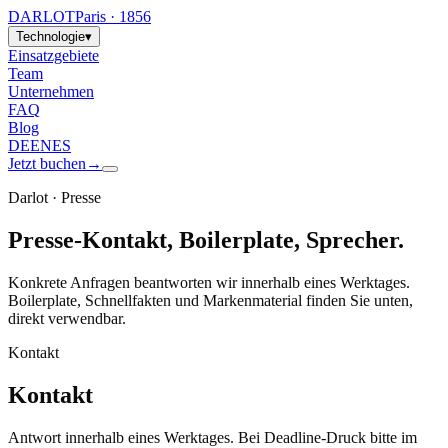
DARLOT
Paris · 1856
Technologie
▾
Einsatzgebiete
Team
Unternehmen
FAQ
Blog
DE
EN
ES
Jetzt buchen
→
Darlot · Presse
Presse-Kontakt, Boilerplate, Sprecher.
Konkrete Anfragen beantworten wir innerhalb eines Werktages.
Boilerplate, Schnellfakten und Markenmaterial finden Sie unten,
direkt verwendbar.
Kontakt
Kontakt
Antwort innerhalb eines Werktages. Bei Deadline-Druck bitte im