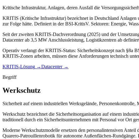
Kritische Infrastruktur, Anlagen, deren Ausfall die Versorgungssiche
KRITIS (Kritische Infrastruktur) bezeichnet in Deutschland Anlagen 
zur Folge hätte. Definiert in der BSI-KritisV. Sektoren: Energie, W
Seit der zweiten KRITIS-Dachverordnung (2025) und der Umsetzung vo
Datacenter ab 3,5 MW Anschlussleistung, Logistikzentren ab definierte
Operativ verlangt der KRITIS-Status: Sicherheitskonzept nach §8a BSI-
KRITIS-Zonen arbeiten, müssen diese Anforderungen technisch unterst
KRITIS-Lösung
→
Datacenter
→
Begriff
Werkschutz
Sicherheit auf einem industriellen Werksgelände, Personenkontrolle,
Werkschutz bezeichnet die Sicherheitsorganisation auf einem industri
traditionell durch ein Sicherheitsunternehmen mit Personal vor Ort ge
Moderne Werkschutzmodelle ersetzen den personalintensiven Anteil 
Quarero-Patrouillenrobotik für autonome Außenflächen-Rundgänge. Esk