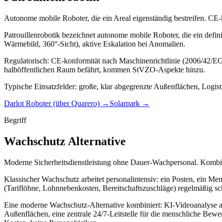
Autonome mobile Roboter, die ein Areal eigenständig bestreifen. CE-
Patrouillenrobotik bezeichnet autonome mobile Roboter, die ein defi
Wärmebild, 360°-Sicht), aktive Eskalation bei Anomalien.
Regulatorisch: CE-konformität nach Maschinenrichtlinie (2006/42/E
halböffentlichen Raum befährt, kommen StVZO-Aspekte hinzu.
Typische Einsatzfelder: große, klar abgegrenzte Außenflächen, Logis
Darlot Roboter (über Quarero)
→
Solarpark
→
Begriff
Wachschutz Alternative
Moderne Sicherheitsdienstleistung ohne Dauer-Wachpersonal. Kombina
Klassischer Wachschutz arbeitet personalintensiv: ein Posten, ein M
(Tariflöhne, Lohnnebenkosten, Bereitschaftszuschläge) regelmäßig sch
Eine moderne Wachschutz-Alternative kombiniert: KI-Videoanalyse auf 
Außenflächen, eine zentrale 24/7-Leitstelle für die menschliche Bewe