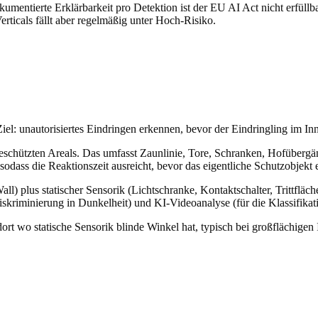
mentierte Erklärbarkeit pro Detektion ist der EU AI Act nicht erfüllba
erticals fällt aber regelmäßig unter Hoch-Risiko.
iel: unautorisiertes Eindringen erkennen, bevor der Eindringling im Inn
eschützten Areals. Das umfasst Zaunlinie, Tore, Schranken, Hofübergän
odass die Reaktionszeit ausreicht, bevor das eigentliche Schutzobjekt e
ll) plus statischer Sensorik (Lichtschranke, Kontaktschalter, Trittflä
riminierung in Dunkelheit) und KI-Videoanalyse (für die Klassifikation
dort wo statische Sensorik blinde Winkel hat, typisch bei großflächigen 