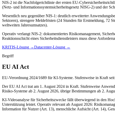
NIS-2 ist die Nachfolgerichtlinie der ersten EU-Cybersicherheitsrich
(Netz- und Informationssystemsicherheitsgesetz NISG-2) und der Sch
Wesentlich neu gegenüber NIS-1: deutlich erweiterter Anwendungsberei
Sektoren), strengere Meldefristen (24 Stunden für Erstmeldung, 72 St
weltweiten Jahresumsatzes).
Operativ verlangt NIS-2: dokumentiertes Risikomanagement, Sicherhei
Reaktionsschicht eines Sicherheitsdienstleisters muss diese Anforderu
KRITIS-Lösung
→
Datacenter-Lösung
→
Begriff
EU AI Act
EU-Verordnung 2024/1689 für KI-Systeme. Stufenweise in Kraft seit 
Der EU AI Act trat am 1. August 2024 in Kraft. Stufenweise Anwendba
Risiko-Systeme ab 2. August 2026, übrige Bestimmungen ab 2. Augu
KI-Videoanalyse für Sicherheitszwecke fällt überwiegend in den Hoch
Unterstützung leistet. Operativ relevant ab August 2026: Risikomana
Information für Nutzer (Art. 13), menschliche Aufsicht (Art. 14), Gen