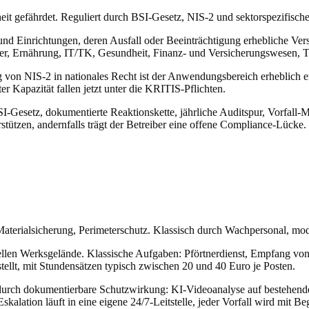
rheit gefährdet. Reguliert durch BSI-Gesetz, NIS-2 und sektorspezifisch
und Einrichtungen, deren Ausfall oder Beeinträchtigung erhebliche Ver
asser, Ernährung, IT/TK, Gesundheit, Finanz- und Versicherungswesen, 
n NIS-2 in nationales Recht ist der Anwendungsbereich erheblich erwe
r Kapazität fallen jetzt unter die KRITIS-Pflichten.
Gesetz, dokumentierte Reaktionskette, jährliche Auditspur, Vorfall-Mel
ützen, andernfalls trägt der Betreiber eine offene Compliance-Lücke.
 Materialsicherung, Perimeterschutz. Klassisch durch Wachpersonal, mo
ellen Werksgelände. Klassische Aufgaben: Pförtnerdienst, Empfang von 
stellt, mit Stundensätzen typisch zwischen 20 und 40 Euro je Posten.
durch dokumentierbare Schutzwirkung: KI-Videoanalyse auf bestehende
alation läuft in eine eigene 24/7-Leitstelle, jeder Vorfall wird mit 