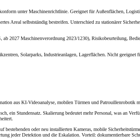
konform unter Maschinenrichtlinie. Geeignet für Außenflächen, Logisti
niertes Areal selbstständig bestreifen. Unterschied zu stationärer Si
G, ab 2027 Maschinenverordnung 2023/1230), Risikobeurteilung, Bedi
tikzentren, Solarparks, Industrieanlagen, Lagerflächen. Nicht geeigne
tion aus KI-Videoanalyse, mobilen Türmen und Patrouillenrobotik mit 
ensch, ein Stundensatz. Skalierung bedeutet mehr Personal, was an Ver
eitert.
bestehenden oder neu installierten Kameras, mobile Sicherheitstürme f
rtung jeder Detektion und die Eskalation. Vorteil: dokumentierbare Sc