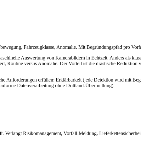
nenbewegung, Fahrzeugklasse, Anomalie. Mit Begründungspfad pro Vorfa
e maschinelle Auswertung von Kamerabildern in Echtzeit. Anders als kl
siert, Routine versus Anomalie. Der Vorteil ist die drastische Reduktio
che Anforderungen erfüllen: Erklärbarkeit (jede Detektion wird mit B
orme Datenverarbeitung ohne Drittland-Übermittlung).
ft. Verlangt Risikomanagement, Vorfall-Meldung, Lieferkettensicherhei