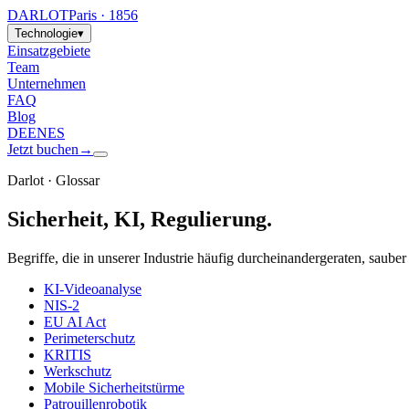
DARLOT
Paris · 1856
Technologie
▾
Einsatzgebiete
Team
Unternehmen
FAQ
Blog
DE
EN
ES
Jetzt buchen
→
Darlot · Glossar
Sicherheit, KI, Regulierung.
Begriffe, die in unserer Industrie häufig durcheinandergeraten, saube
KI-Videoanalyse
NIS-2
EU AI Act
Perimeterschutz
KRITIS
Werkschutz
Mobile Sicherheitstürme
Patrouillenrobotik