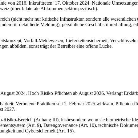
tlinie von 2016. Inkrafttreten: 17. Oktober 2024. Nationale Umsetzung
weiz (über bilaterale Abkommen sektorspezifisch).
ch (nicht mehr nur kritische Infrastruktur, sondern alle wesentlichen
unden für detaillierte Meldung), persönliche Geschäftsführerhaftung, e
tskonzept, Vorfall-Meldewesen, Lieferkettensicherheit, Verschlüsselun
ngen abbilden, sonst trägt der Betreiber eine offene Lücke.
August 2024. Hoch-Risiko-Pflichten ab August 2026. Verlangt Erklärb
rkeit: Verbotene Praktiken seit 2. Februar 2025 wirksam, Pflichten fü
st 2027.
-Risiko-Bereich (Anhang III), insbesondere wenn sie biometrische Iden
gementsystem (Art. 9), Datengovernance (Art. 10), technische Dokument
auigkeit und Cybersicherheit (Art. 15).