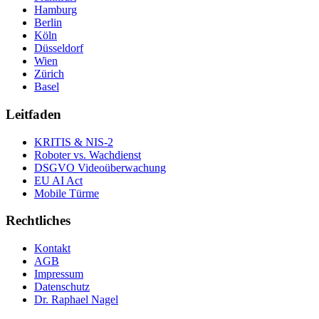
Hamburg
Berlin
Köln
Düsseldorf
Wien
Zürich
Basel
Leitfaden
KRITIS & NIS-2
Roboter vs. Wachdienst
DSGVO Videoüberwachung
EU AI Act
Mobile Türme
Rechtliches
Kontakt
AGB
Impressum
Datenschutz
Dr. Raphael Nagel