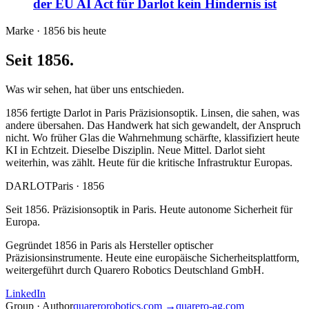
der EU AI Act für Darlot kein Hindernis ist
Marke · 1856 bis heute
Seit 1856.
Was wir sehen, hat über uns entschieden.
1856 fertigte Darlot in Paris Präzisionsoptik. Linsen, die sahen, was
andere übersahen. Das Handwerk hat sich gewandelt, der Anspruch
nicht. Wo früher Glas die Wahrnehmung schärfte, klassifiziert heute
KI in Echtzeit. Dieselbe Disziplin. Neue Mittel. Darlot sieht
weiterhin, was zählt. Heute für die kritische Infrastruktur Europas.
DARLOT
Paris · 1856
Seit 1856. Präzisionsoptik in Paris. Heute autonome Sicherheit für
Europa.
Gegründet 1856 in Paris als Hersteller optischer
Präzisionsinstrumente. Heute eine europäische Sicherheitsplattform,
weitergeführt durch Quarero Robotics Deutschland GmbH.
LinkedIn
Group · Author
quarerorobotics.com →
quarero-ag.com