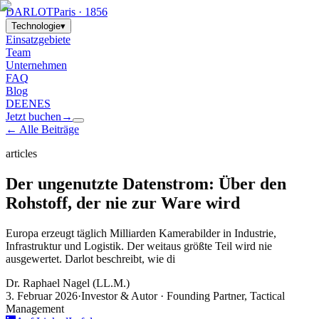
DARLOT
Paris · 1856
Technologie
▾
Einsatzgebiete
Team
Unternehmen
FAQ
Blog
DE
EN
ES
Jetzt buchen
→
← Alle Beiträge
articles
Der ungenutzte Datenstrom: Über den
Rohstoff, der nie zur Ware wird
Europa erzeugt täglich Milliarden Kamerabilder in Industrie,
Infrastruktur und Logistik. Der weitaus größte Teil wird nie
ausgewertet. Darlot beschreibt, wie di
Dr. Raphael Nagel (LL.M.)
3. Februar 2026
·
Investor & Autor · Founding Partner, Tactical
Management