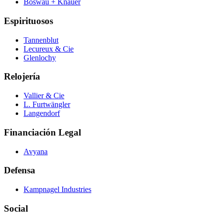
Boswau + Knauer
Espirituosos
Tannenblut
Lecureux & Cie
Glenlochy
Relojería
Vallier & Cie
L. Furtwängler
Langendorf
Financiación Legal
Avyana
Defensa
Kampnagel Industries
Social