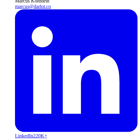
Marcus Köhnlein
marcus@darlot.co
LinkedIn
220K+