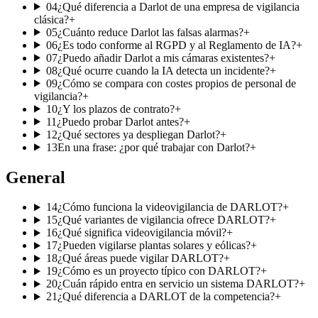
04
¿Qué diferencia a Darlot de una empresa de vigilancia
clásica?
+
05
¿Cuánto reduce Darlot las falsas alarmas?
+
06
¿Es todo conforme al RGPD y al Reglamento de IA?
+
07
¿Puedo añadir Darlot a mis cámaras existentes?
+
08
¿Qué ocurre cuando la IA detecta un incidente?
+
09
¿Cómo se compara con costes propios de personal de
vigilancia?
+
10
¿Y los plazos de contrato?
+
11
¿Puedo probar Darlot antes?
+
12
¿Qué sectores ya despliegan Darlot?
+
13
En una frase: ¿por qué trabajar con Darlot?
+
General
14
¿Cómo funciona la videovigilancia de DARLOT?
+
15
¿Qué variantes de vigilancia ofrece DARLOT?
+
16
¿Qué significa videovigilancia móvil?
+
17
¿Pueden vigilarse plantas solares y eólicas?
+
18
¿Qué áreas puede vigilar DARLOT?
+
19
¿Cómo es un proyecto típico con DARLOT?
+
20
¿Cuán rápido entra en servicio un sistema DARLOT?
+
21
¿Qué diferencia a DARLOT de la competencia?
+