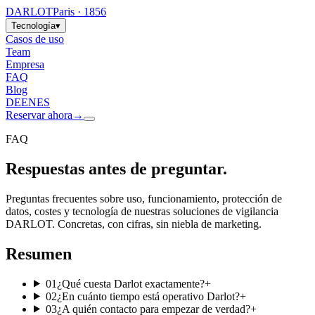
DARLOT
Paris · 1856
Tecnología
▾
Casos de uso
Team
Empresa
FAQ
Blog
DE
EN
ES
Reservar ahora
→
FAQ
Respuestas antes de preguntar.
Preguntas frecuentes sobre uso, funcionamiento, protección de
datos, costes y tecnología de nuestras soluciones de vigilancia
DARLOT. Concretas, con cifras, sin niebla de marketing.
Resumen
01
¿Qué cuesta Darlot exactamente?
+
02
¿En cuánto tiempo está operativo Darlot?
+
03
¿A quién contacto para empezar de verdad?
+