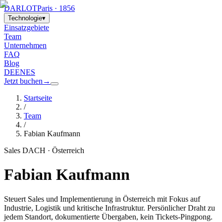
DARLOT
Paris · 1856
Technologie
▾
Einsatzgebiete
Team
Unternehmen
FAQ
Blog
DE
EN
ES
Jetzt buchen
→
Startseite
/
Team
/
Fabian Kaufmann
Sales DACH · Österreich
Fabian Kaufmann
Steuert Sales und Implementierung in Österreich mit Fokus auf
Industrie, Logistik und kritische Infrastruktur. Persönlicher Draht zu
jedem Standort, dokumentierte Übergaben, kein Tickets-Pingpong.